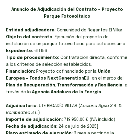
Anuncio de Adjudicación del Contrato – Proyecto
Parque Fotovoltaico
Entidad adjudicadora:
Comunidad de Regantes El Villar
Objeto del contrato:
Ejecución del proyecto de
instalación de un parque fotovoltaico para autoconsumo.
Expediente:
611156
Tipo de procedimiento:
Contratación directa, conforme
a los criterios de selección establecidos.
Financiación:
Proyecto cofinanciado por la
Unión
Europea – Fondos NextGenerationEU
, en el marco del
Plan de Recuperación, Transformación y Resiliencia
, a
través de la
Agencia Andaluza de la Energía
.
Adjudicatario:
UTE REGADÍO VILLAR (
Acciona Agua S.A.
&
Bombeatec S.L.
)
Importe de adjudicación:
719.950,00 € (IVA incluido)
Fecha de adjudicación:
24 de julio de 2025]
Plazo estimado de ejecución:
3 mes a partir de la