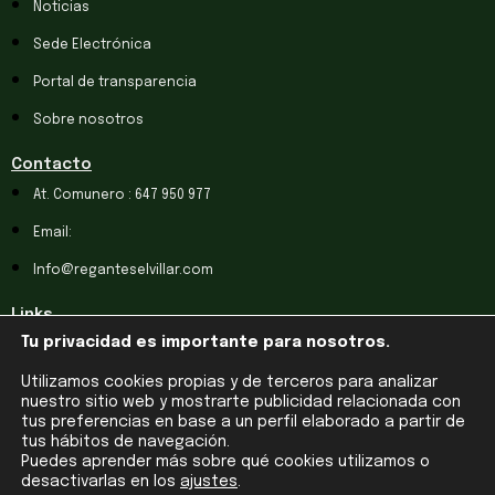
Noticias
Sede Electrónica
Portal de transparencia
Sobre nosotros
Contacto
At. Comunero : 647 950 977
Email:
Info@reganteselvillar.com
Links
Tu privacidad es importante para nosotros.
Aviso legal
Utilizamos cookies propias y de terceros para analizar
Política de Cookies
nuestro sitio web y mostrarte publicidad relacionada con
Política de Privacidad
tus preferencias en base a un perfil elaborado a partir de
tus hábitos de navegación.
Puedes aprender más sobre qué cookies utilizamos o
desactivarlas en los
ajustes
.