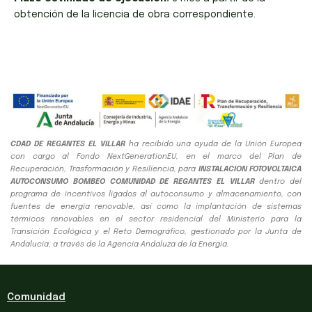
obtención de la licencia de obra correspondiente.
CDAD DE REGANTES EL VILLAR
ha recibido una ayuda de la Unión Europea
con cargo al Fondo NextGenerationEU, en el marco del Plan de
Recuperación, Trasformación y Resiliencia, para
INSTALACION FOTOVOLTAICA
AUTOCONSUMO BOMBEO COMUNIDAD DE REGANTES EL VILLAR
dentro del
programa de incentivos ligados al autoconsumo y almacenamiento, con
fuentes de energía renovable, así como la implantación de sistemas
térmicos renovables en el sector residencial del Ministerio para la
Transición Ecológica y el Reto Demográfico, gestionado por la Junta de
Andalucía, a través de la Agencia Andaluza de la Energía.
Comunidad