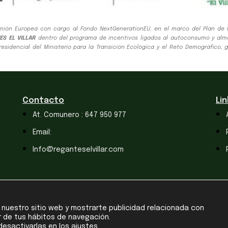
nión Europea con cargo al Fondo NextGenerationEU, en el marco del Plan de R
ES EL VILLAR
dentro del programa de incentivos ligados al autoconsumo y alm
esidencial del Ministerio para la Transición Ecológica y el Reto Demográfico, 
Contacto
Li
At. Comunero : 647 950 977
Email:
Info@reganteselvillar.com
r nuestro sitio web y mostrarte publicidad relacionada con
r de tus hábitos de navegación.
Todos los derechos reservados ·
Diseño Areea.es
desactivarlas en los
ajustes
.