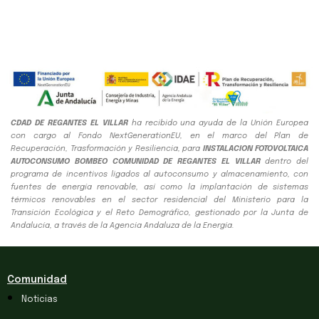
CDAD DE REGANTES EL VILLAR
ha recibido una ayuda de la Unión Europea
con cargo al Fondo NextGenerationEU, en el marco del Plan de
Recuperación, Trasformación y Resiliencia, para
INSTALACION FOTOVOLTAICA
AUTOCONSUMO BOMBEO COMUNIDAD DE REGANTES EL VILLAR
dentro del
programa de incentivos ligados al autoconsumo y almacenamiento, con
fuentes de energía renovable, así como la implantación de sistemas
térmicos renovables en el sector residencial del Ministerio para la
Transición Ecológica y el Reto Demográfico, gestionado por la Junta de
Andalucía, a través de la Agencia Andaluza de la Energía.
Comunidad
Noticias