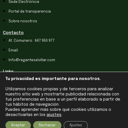
Sede Electrónica
Portal de transparencia
Sobre nosotros
Contacto
At. Comunero : 647 950 977
Email:
Info@reganteselvillar.com
Links
Tu privacidad es importante para nosotros.
Aviso legal
Utilizamos cookies propias y de terceros para analizar
Política de Cookies
nuestro sitio web y mostrarte publicidad relacionada con
Política de Privacidad
tus preferencias en base a un perfil elaborado a partir de
tus hábitos de navegación.
Puedes aprender más sobre qué cookies utilizamos o
desactivarlas en los
ajustes
.
Aceptar
Rechazar
Ajustes